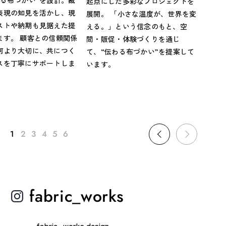
わる布づかい”を設計。裁
起点にした多彩なプロジェクトを
表現の知見を活かし、現
展開。 「小さな温度が、世界を変
ストや納期も見据えた提
える。」という信念のもと、空
ます。 顧客との信頼関係
間・販促・体験づくりを通じ
何より大切に、共につく
て、“伝わる布づかい”を提案して
スを丁寧にサポートしま
います。
1
2
3
4
5
6
fabric_works
fabric_works.design