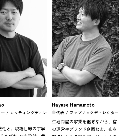
ao
Hayase Hamamoto
ー / カッティングディレ
代表 / ファブリックディレクター
生地問屋の家業を継ぎながら、宿
感性と、現場目線の丁寧
の運営やブランド企画など、布を